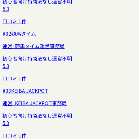
初心者向け
特商法なし
運営不明
5.3
口コミ
1
件
#
32
競馬タイム
運営:
競馬タイム運営事務局
初心者向け
特商法なし
運営不明
5.3
口コミ
1
件
#
33
KEIBA JACKPOT
運営:
KEIBA JACKPOT事務局
初心者向け
特商法なし
運営不明
5.3
口コミ
1
件