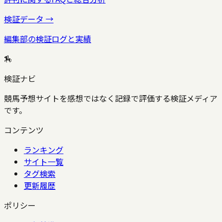
検証データ →
編集部の検証ログと実績
🏇
検証ナビ
競馬予想サイトを感想ではなく記録で評価する検証メディア
です。
コンテンツ
ランキング
サイト一覧
タグ検索
更新履歴
ポリシー