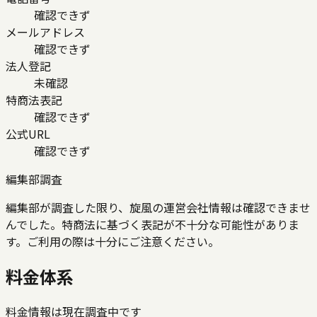
確認できず
メールアドレス
確認できず
法人登記
未確認
特商法表記
確認できず
公式URL
確認できず
編集部調査
編集部が調査した限り、
旋風
の運営会社情報は確認できませ
んでした。特商法に基づく表記が不十分な可能性がありま
す。ご利用の際は十分にご注意ください。
料金体系
料金情報は現在調査中です