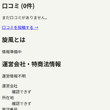
口コミ (
0
件)
まだ口コミがありません。
口コミを投稿する →
旋風
とは
情報準備中
運営会社・特商法情報
運営情報不明
運営会社
確認できず
所在地
確認できず
電話番号