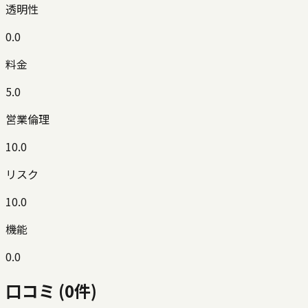
透明性
0.0
料金
5.0
営業倫理
10.0
リスク
10.0
機能
0.0
口コミ (
0
件)