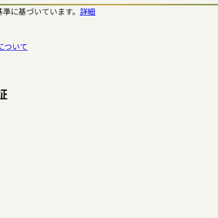
基準に基づいています。
詳細
について
証