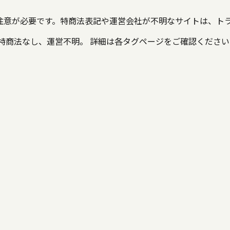
注意が必要です。特商法表記や運営会社が不明なサイトは、ト
特商法なし、運営不明
。 詳細は各タグページをご確認ください