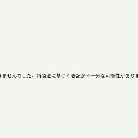
きませんでした。特商法に基づく表記が不十分な可能性があり