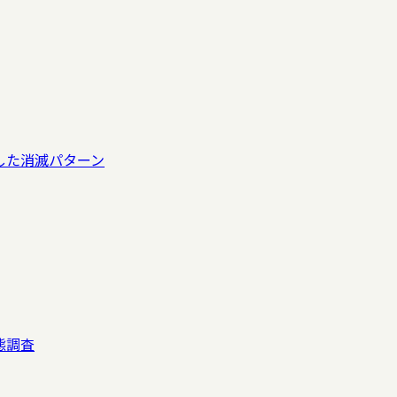
明した消滅パターン
態調査