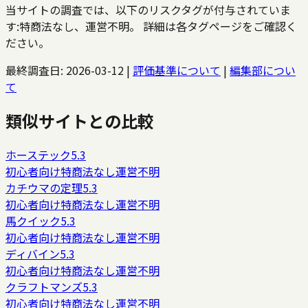
当サイトの調査では、以下のリスクタグが付与されていま
す:
特商法なし、運営不明
。 詳細は各タグページをご確認く
ださい。
最終調査日:
2026-03-12
|
評価基準について
|
編集部につい
て
類似サイトとの比較
ホーステック
5.3
初心者向け
特商法なし
運営不明
カチウマの定理
5.3
初心者向け
特商法なし
運営不明
馬クイック
5.3
初心者向け
特商法なし
運営不明
ディバイン
5.3
初心者向け
特商法なし
運営不明
クラフトマンズ
5.3
初心者向け
特商法なし
運営不明