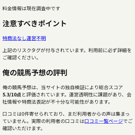
料金情報は現在調査中です
注意すべきポイント
特商法なし
運営不明
上記のリスクタグが付与されています。利用前に必ず詳細を
ご確認ください。
俺の競馬予想
の評判
俺の競馬予想
は、当サイトの独自検証により総合スコア
5.3/10点
と評価されています。
運営透明性に課題があり、会
社情報や特商法表記が不十分な可能性があります。
口コミは
0
件寄せられており、
まだ利用者からの声は集まっ
ていません。
実際の利用者の口コミは
口コミ一覧ページ
でご
確認いただけます。