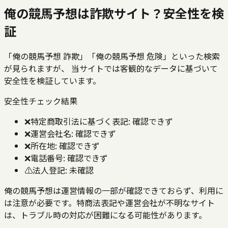
俺の競馬予想
は詐欺サイト？安全性を検
証
「
俺の競馬予想
詐欺」「
俺の競馬予想
危険」といった検索
が見られますが、 当サイトでは客観的なデータに基づいて
安全性を検証しています。
安全性チェック結果
❌
特定商取引法に基づく表記:
確認できず
❌
運営会社名:
確認できず
❌
所在地:
確認できず
❌
電話番号:
確認できず
⚠️
法人登記:
未確認
俺の競馬予想は運営情報の一部が確認できておらず、利用に
は注意が必要です。特商法表記や運営会社が不明なサイト
は、トラブル時の対応が困難になる可能性があります。