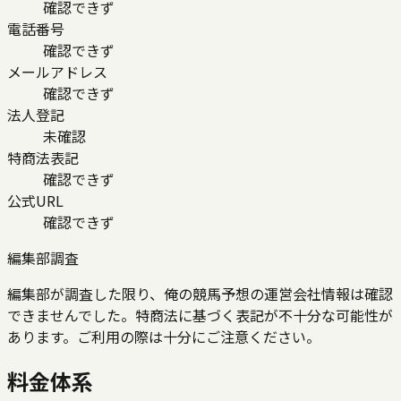
確認できず
電話番号
確認できず
メールアドレス
確認できず
法人登記
未確認
特商法表記
確認できず
公式URL
確認できず
編集部調査
編集部が調査した限り、
俺の競馬予想
の運営会社情報は確認
できませんでした。特商法に基づく表記が不十分な可能性が
あります。ご利用の際は十分にご注意ください。
料金体系