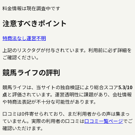
料金情報は現在調査中です
注意すべきポイント
特商法なし
運営不明
上記のリスクタグが付与されています。利用前に必ず詳細を
ご確認ください。
競馬ライフ
の評判
競馬ライフ
は、当サイトの独自検証により総合スコア
5.3/10
点
と評価されています。
運営透明性に課題があり、会社情報
や特商法表記が不十分な可能性があります。
口コミは
0
件寄せられており、
まだ利用者からの声は集まっ
ていません。
実際の利用者の口コミは
口コミ一覧ページ
でご
確認いただけます。