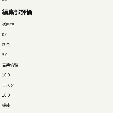
編集部評価
透明性
0.0
料金
5.0
営業倫理
10.0
リスク
10.0
機能