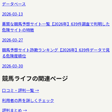
データベース
2026-03-13
悪質な競馬予想サイト一覧【2026年】639件調査で判明した
危険サイトの特徴
2026-03-27
競馬予想サイト詐欺ランキング【2026年】639件データで見
る危険度順位
2026-03-30
競馬ライフ
の関連ページ
口コミ・評判一覧 →
利用者の声を詳しくチェック
評判まとめ →