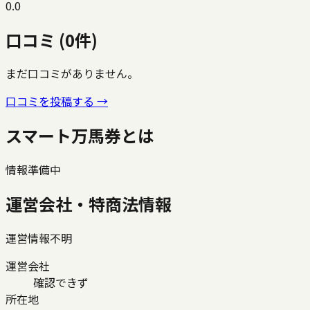
0.0
口コミ (
0
件)
まだ口コミがありません。
口コミを投稿する →
スマート万馬券
とは
情報準備中
運営会社・特商法情報
運営情報不明
運営会社
確認できず
所在地