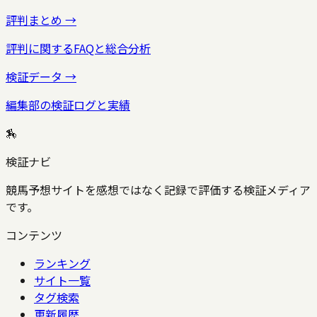
評判まとめ →
評判に関するFAQと総合分析
検証データ →
編集部の検証ログと実績
🏇
検証ナビ
競馬予想サイトを感想ではなく記録で評価する検証メディア
です。
コンテンツ
ランキング
サイト一覧
タグ検索
更新履歴