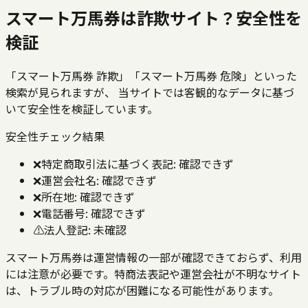
スマート万馬券
は詐欺サイト？安全性を
検証
「
スマート万馬券
詐欺」「
スマート万馬券
危険」といった
検索が見られますが、 当サイトでは客観的なデータに基づ
いて安全性を検証しています。
安全性チェック結果
❌
特定商取引法に基づく表記:
確認できず
❌
運営会社名:
確認できず
❌
所在地:
確認できず
❌
電話番号:
確認できず
⚠️
法人登記:
未確認
スマート万馬券は運営情報の一部が確認できておらず、利用
には注意が必要です。特商法表記や運営会社が不明なサイト
は、トラブル時の対応が困難になる可能性があります。