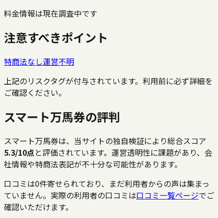
料金情報は現在調査中です
注意すべきポイント
特商法なし
運営不明
上記のリスクタグが付与されています。利用前に必ず詳細を
ご確認ください。
スマート万馬券
の評判
スマート万馬券
は、当サイトの独自検証により総合スコア
5.3/10点
と評価されています。
運営透明性に課題があり、会
社情報や特商法表記が不十分な可能性があります。
口コミは
0
件寄せられており、
まだ利用者からの声は集まっ
ていません。
実際の利用者の口コミは
口コミ一覧ページ
でご
確認いただけます。