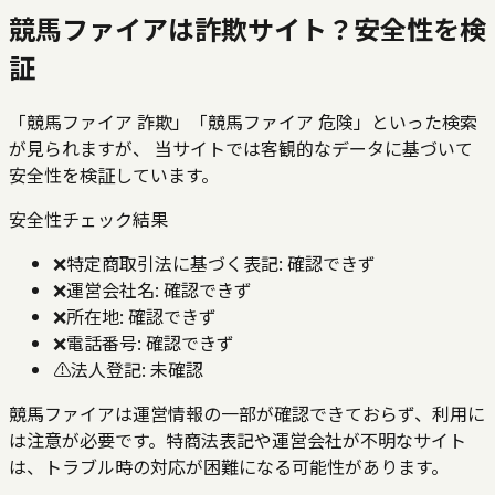
競馬ファイア
は詐欺サイト？安全性を検
証
「
競馬ファイア
詐欺」「
競馬ファイア
危険」といった検索
が見られますが、 当サイトでは客観的なデータに基づいて
安全性を検証しています。
安全性チェック結果
❌
特定商取引法に基づく表記:
確認できず
❌
運営会社名:
確認できず
❌
所在地:
確認できず
❌
電話番号:
確認できず
⚠️
法人登記:
未確認
競馬ファイアは運営情報の一部が確認できておらず、利用に
は注意が必要です。特商法表記や運営会社が不明なサイト
は、トラブル時の対応が困難になる可能性があります。