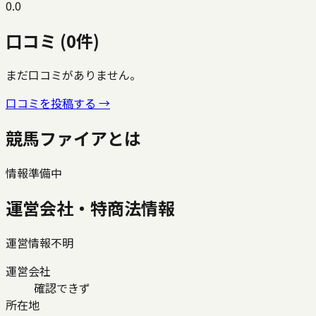
0.0
口コミ (
0
件)
まだ口コミがありません。
口コミを投稿する →
競馬ファイア
とは
情報準備中
運営会社・特商法情報
運営情報不明
運営会社
確認できず
所在地