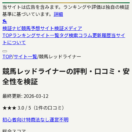
当サイトは広告を含みます。ランキングや評価は独自の検証
基準に基づいています。
詳細
🏇
検証ナビ
競馬予想サイト検証メディア
TOP
ランキング
サイト一覧
タグ検索
コラム
更新履歴
当サイ
トについて
TOP
/
サイト一覧
/
競馬レッドライナー
競馬レッドライナー
の評判・口コミ・安
全性を検証
最終更新:
2026-03-12
★★★
3.0
/ 5（
1
件の口コミ）
初心者向け
特商法なし
運営不明
総合スコア