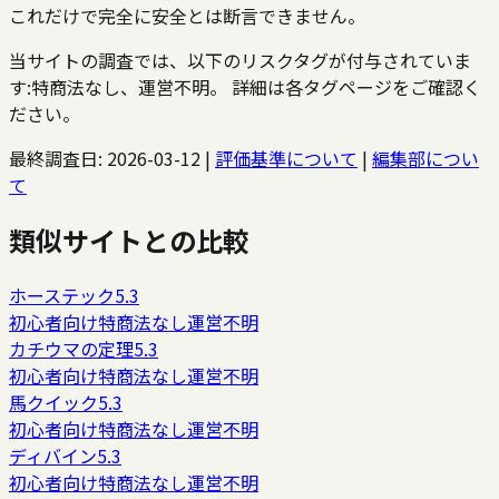
これだけで完全に安全とは断言できません。
当サイトの調査では、以下のリスクタグが付与されていま
す:
特商法なし、運営不明
。 詳細は各タグページをご確認く
ださい。
最終調査日:
2026-03-12
|
評価基準について
|
編集部につい
て
類似サイトとの比較
ホーステック
5.3
初心者向け
特商法なし
運営不明
カチウマの定理
5.3
初心者向け
特商法なし
運営不明
馬クイック
5.3
初心者向け
特商法なし
運営不明
ディバイン
5.3
初心者向け
特商法なし
運営不明