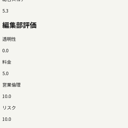
5.3
編集部評価
透明性
0.0
料金
5.0
営業倫理
10.0
リスク
10.0