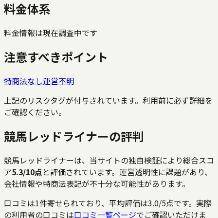
料金体系
料金情報は現在調査中です
注意すべきポイント
特商法なし
運営不明
上記のリスクタグが付与されています。利用前に必ず詳細を
ご確認ください。
競馬レッドライナー
の評判
競馬レッドライナー
は、当サイトの独自検証により総合スコ
ア
5.3/10点
と評価されています。
運営透明性に課題があり、
会社情報や特商法表記が不十分な可能性があります。
口コミは
1
件寄せられており、
平均評価は3.0/5点です。
実際
の利用者の口コミは
口コミ一覧ページ
でご確認いただけま