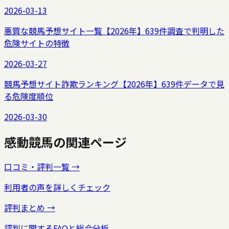
2026-03-13
悪質な競馬予想サイト一覧【2026年】639件調査で判明した
危険サイトの特徴
2026-03-27
競馬予想サイト詐欺ランキング【2026年】639件データで見
る危険度順位
2026-03-30
感動競馬
の関連ページ
口コミ・評判一覧 →
利用者の声を詳しくチェック
評判まとめ →
評判に関するFAQと総合分析