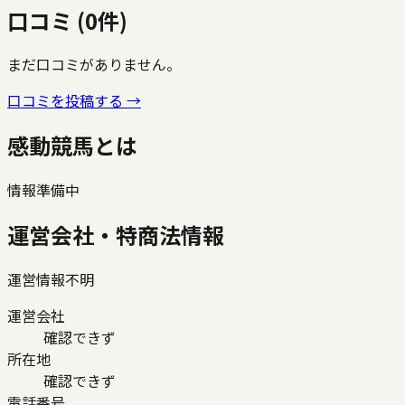
口コミ (
0
件)
まだ口コミがありません。
口コミを投稿する →
感動競馬
とは
情報準備中
運営会社・特商法情報
運営情報不明
運営会社
確認できず
所在地
確認できず
電話番号