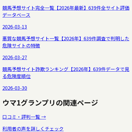
競馬予想サイト完全一覧【2026年最新】639件全サイト評価
データベース
2026-03-13
悪質な競馬予想サイト一覧【2026年】639件調査で判明した
危険サイトの特徴
2026-03-27
競馬予想サイト詐欺ランキング【2026年】639件データで見
る危険度順位
2026-03-30
ウマ1グランプリ
の関連ページ
口コミ・評判一覧 →
利用者の声を詳しくチェック