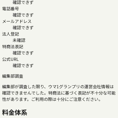
確認できず
電話番号
確認できず
メールアドレス
確認できず
法人登記
未確認
特商法表記
確認できず
公式URL
確認できず
編集部調査
編集部が調査した限り、
ウマ1グランプリ
の運営会社情報は
確認できませんでした。特商法に基づく表記が不十分な可能
性があります。ご利用の際は十分にご注意ください。
料金体系