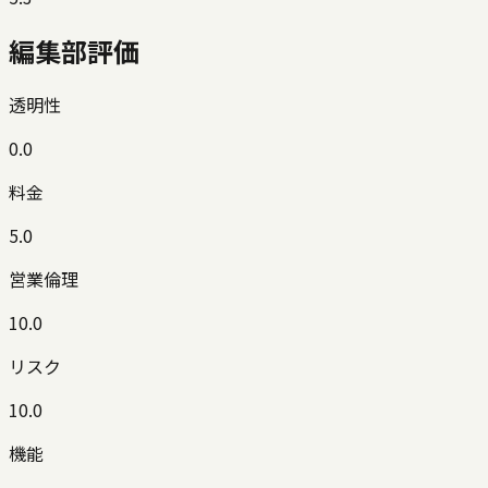
編集部評価
透明性
0.0
料金
5.0
営業倫理
10.0
リスク
10.0
機能