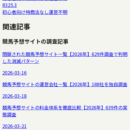
R32
5.3
初心者向け
特商法なし
運営不明
関連記事
競馬予想サイトの調査記事
閉鎖された競馬予想サイト一覧【2026年】629件調査で判明
した消滅パターン
2026-03-16
競馬予想サイトの運営会社一覧【2026年】188社を独自調査
2026-03-18
競馬予想サイトの料金体系を徹底比較【2026年】639件の実
態調査
2026-03-21