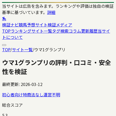
当サイトは広告を含みます。ランキングや評価は独自の検証
基準に基づいています。
詳細
🏇
検証ナビ
競馬予想サイト検証メディア
TOP
ランキング
サイト一覧
タグ検索
コラム
更新履歴
当サイ
トについて
TOP
/
サイト一覧
/
ウマ1グランプリ
ウマ1グランプリ
の評判・口コミ・安全
性を検証
最終更新:
2026-03-12
初心者向け
特商法なし
運営不明
総合スコア
5.3