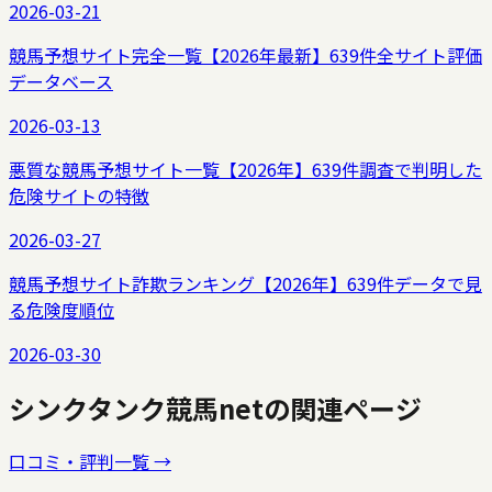
2026-03-21
競馬予想サイト完全一覧【2026年最新】639件全サイト評価
データベース
2026-03-13
悪質な競馬予想サイト一覧【2026年】639件調査で判明した
危険サイトの特徴
2026-03-27
競馬予想サイト詐欺ランキング【2026年】639件データで見
る危険度順位
2026-03-30
シンクタンク競馬net
の関連ページ
口コミ・評判一覧 →