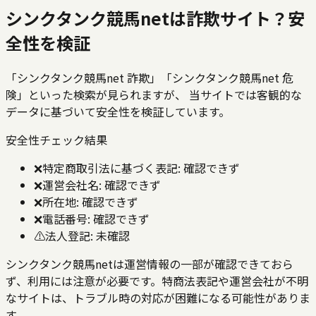
シンクタンク競馬net
は詐欺サイト？安
全性を検証
「
シンクタンク競馬net
詐欺」「
シンクタンク競馬net
危
険」といった検索が見られますが、 当サイトでは客観的な
データに基づいて安全性を検証しています。
安全性チェック結果
❌
特定商取引法に基づく表記:
確認できず
❌
運営会社名:
確認できず
❌
所在地:
確認できず
❌
電話番号:
確認できず
⚠️
法人登記:
未確認
シンクタンク競馬netは運営情報の一部が確認できておら
ず、利用には注意が必要です。特商法表記や運営会社が不明
なサイトは、トラブル時の対応が困難になる可能性がありま
す。