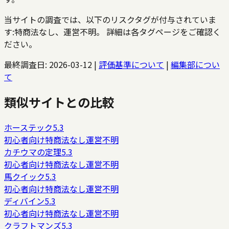
当サイトの調査では、以下のリスクタグが付与されていま
す:
特商法なし、運営不明
。 詳細は各タグページをご確認く
ださい。
最終調査日:
2026-03-12
|
評価基準について
|
編集部につい
て
類似サイトとの比較
ホーステック
5.3
初心者向け
特商法なし
運営不明
カチウマの定理
5.3
初心者向け
特商法なし
運営不明
馬クイック
5.3
初心者向け
特商法なし
運営不明
ディバイン
5.3
初心者向け
特商法なし
運営不明
クラフトマンズ
5.3