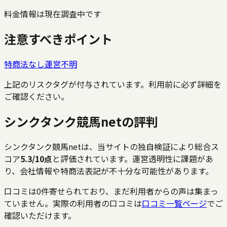
料金情報は現在調査中です
注意すべきポイント
特商法なし
運営不明
上記のリスクタグが付与されています。利用前に必ず詳細を
ご確認ください。
シンクタンク競馬net
の評判
シンクタンク競馬net
は、当サイトの独自検証により総合ス
コア
5.3/10点
と評価されています。
運営透明性に課題があ
り、会社情報や特商法表記が不十分な可能性があります。
口コミは
0
件寄せられており、
まだ利用者からの声は集まっ
ていません。
実際の利用者の口コミは
口コミ一覧ページ
でご
確認いただけます。