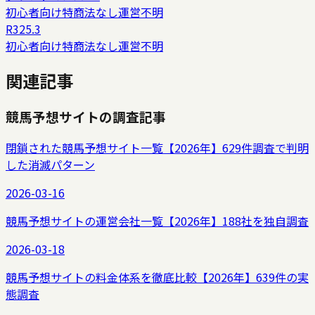
初心者向け
特商法なし
運営不明
R32
5.3
初心者向け
特商法なし
運営不明
関連記事
競馬予想サイトの調査記事
閉鎖された競馬予想サイト一覧【2026年】629件調査で判明
した消滅パターン
2026-03-16
競馬予想サイトの運営会社一覧【2026年】188社を独自調査
2026-03-18
競馬予想サイトの料金体系を徹底比較【2026年】639件の実
態調査