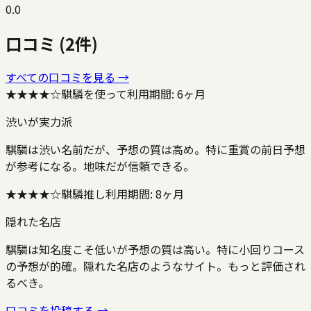
0.0
口コミ (
2
件)
すべての口コミを見る →
★★★★
☆
騏驎を使って
利用期間:
6ヶ月
渋いが実力派
騏驎は渋い名前だが、予想の質は高め。特に重賞の前日予想
が参考になる。地味だが信頼できる。
★★★★
☆
騏驎推し
利用期間:
8ヶ月
隠れた名店
騏驎は知名度こそ低いが予想の質は高い。特に小回りコース
の予想が的確。隠れた名店のようなサイト。もっと評価され
るべき。
口コミを投稿する →