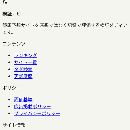
🏇
検証ナビ
競馬予想サイトを感想ではなく記録で評価する検証メディア
です。
コンテンツ
ランキング
サイト一覧
タグ検索
更新履歴
ポリシー
評価基準
広告掲載ポリシー
プライバシーポリシー
サイト情報