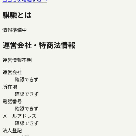
騏驎
とは
情報準備中
運営会社・特商法情報
運営情報不明
運営会社
確認できず
所在地
確認できず
電話番号
確認できず
メールアドレス
確認できず
法人登記