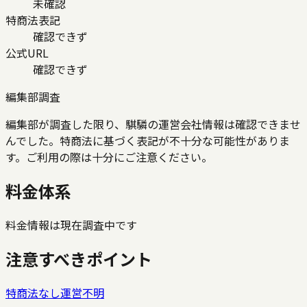
未確認
特商法表記
確認できず
公式URL
確認できず
編集部調査
編集部が調査した限り、
騏驎
の運営会社情報は確認できませ
んでした。特商法に基づく表記が不十分な可能性がありま
す。ご利用の際は十分にご注意ください。
料金体系
料金情報は現在調査中です
注意すべきポイント
特商法なし
運営不明