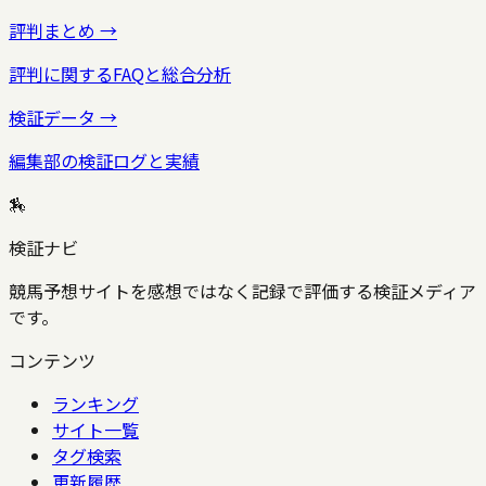
評判まとめ →
評判に関するFAQと総合分析
検証データ →
編集部の検証ログと実績
🏇
検証ナビ
競馬予想サイトを感想ではなく記録で評価する検証メディア
です。
コンテンツ
ランキング
サイト一覧
タグ検索
更新履歴