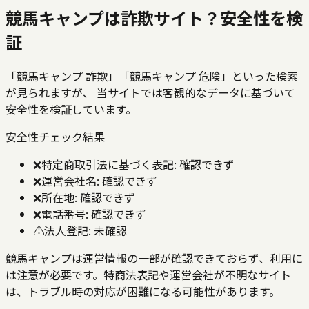
競馬キャンプ
は詐欺サイト？安全性を検
証
「
競馬キャンプ
詐欺」「
競馬キャンプ
危険」といった検索
が見られますが、 当サイトでは客観的なデータに基づいて
安全性を検証しています。
安全性チェック結果
❌
特定商取引法に基づく表記:
確認できず
❌
運営会社名:
確認できず
❌
所在地:
確認できず
❌
電話番号:
確認できず
⚠️
法人登記:
未確認
競馬キャンプは運営情報の一部が確認できておらず、利用に
は注意が必要です。特商法表記や運営会社が不明なサイト
は、トラブル時の対応が困難になる可能性があります。