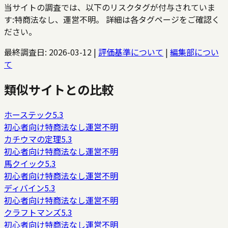
当サイトの調査では、以下のリスクタグが付与されていま
す:
特商法なし、運営不明
。 詳細は各タグページをご確認く
ださい。
最終調査日:
2026-03-12
|
評価基準について
|
編集部につい
て
類似サイトとの比較
ホーステック
5.3
初心者向け
特商法なし
運営不明
カチウマの定理
5.3
初心者向け
特商法なし
運営不明
馬クイック
5.3
初心者向け
特商法なし
運営不明
ディバイン
5.3
初心者向け
特商法なし
運営不明
クラフトマンズ
5.3
初心者向け
特商法なし
運営不明