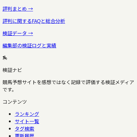
評判まとめ →
評判に関するFAQと総合分析
検証データ →
編集部の検証ログと実績
🏇
検証ナビ
競馬予想サイトを感想ではなく記録で評価する検証メディア
です。
コンテンツ
ランキング
サイト一覧
タグ検索
更新履歴