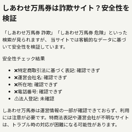
しあわせ万馬券
は詐欺サイト？安全性を
検証
「
しあわせ万馬券
詐欺」「
しあわせ万馬券
危険」といった
検索が見られますが、 当サイトでは客観的なデータに基づ
いて安全性を検証しています。
安全性チェック結果
❌
特定商取引法に基づく表記:
確認できず
❌
運営会社名:
確認できず
❌
所在地:
確認できず
❌
電話番号:
確認できず
⚠️
法人登記:
未確認
しあわせ万馬券は運営情報の一部が確認できておらず、利用
には注意が必要です。特商法表記や運営会社が不明なサイト
は、トラブル時の対応が困難になる可能性があります。