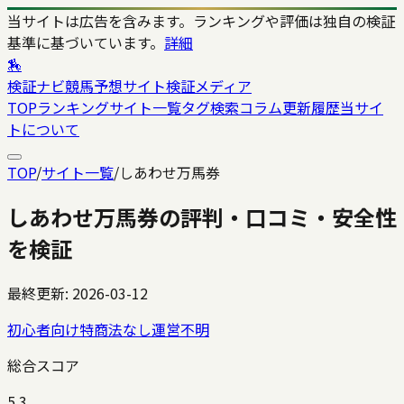
当サイトは広告を含みます。ランキングや評価は独自の検証
基準に基づいています。
詳細
🏇
検証ナビ
競馬予想サイト検証メディア
TOP
ランキング
サイト一覧
タグ検索
コラム
更新履歴
当サイ
トについて
TOP
/
サイト一覧
/
しあわせ万馬券
しあわせ万馬券
の評判・口コミ・安全性
を検証
最終更新:
2026-03-12
初心者向け
特商法なし
運営不明
総合スコア
5.3