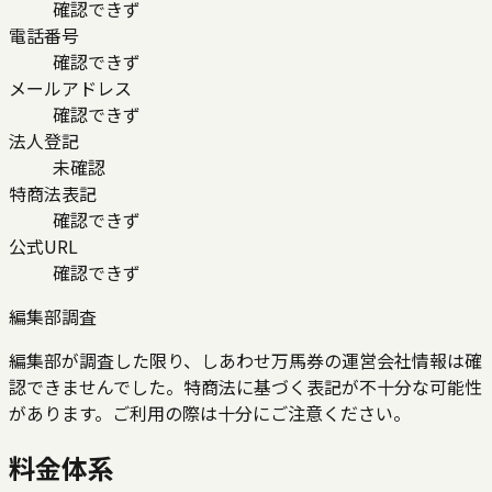
確認できず
電話番号
確認できず
メールアドレス
確認できず
法人登記
未確認
特商法表記
確認できず
公式URL
確認できず
編集部調査
編集部が調査した限り、
しあわせ万馬券
の運営会社情報は確
認できませんでした。特商法に基づく表記が不十分な可能性
があります。ご利用の際は十分にご注意ください。
料金体系