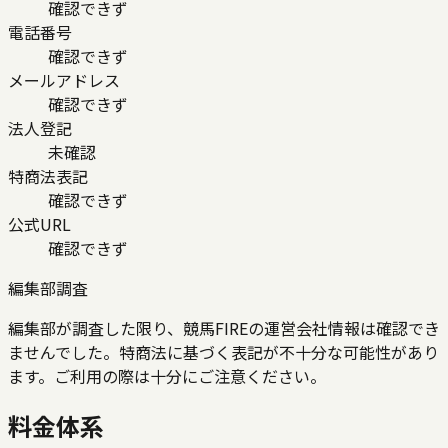
確認できず
電話番号
確認できず
メールアドレス
確認できず
法人登記
未確認
特商法表記
確認できず
公式URL
確認できず
編集部調査
編集部が調査した限り、
競馬FIRE
の運営会社情報は確認でき
ませんでした。特商法に基づく表記が不十分な可能性があり
ます。ご利用の際は十分にご注意ください。
料金体系