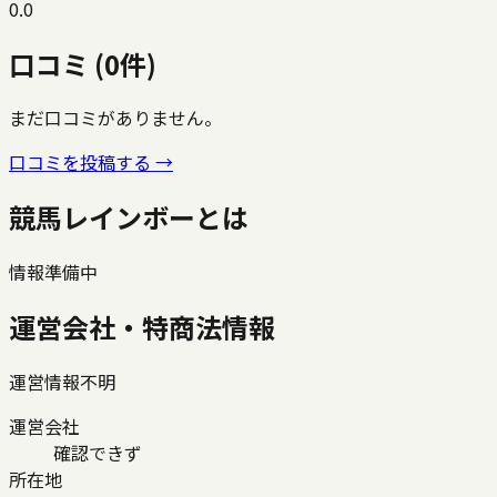
0.0
口コミ (
0
件)
まだ口コミがありません。
口コミを投稿する →
競馬レインボー
とは
情報準備中
運営会社・特商法情報
運営情報不明
運営会社
確認できず
所在地