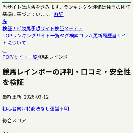
当サイトは広告を含みます。ランキングや評価は独自の検証
基準に基づいています。
詳細
🏇
検証ナビ
競馬予想サイト検証メディア
TOP
ランキング
サイト一覧
タグ検索
コラム
更新履歴
当サイ
トについて
TOP
/
サイト一覧
/
競馬レインボー
競馬レインボー
の評判・口コミ・安全性
を検証
最終更新:
2026-03-12
初心者向け
特商法なし
運営不明
総合スコア
5.3