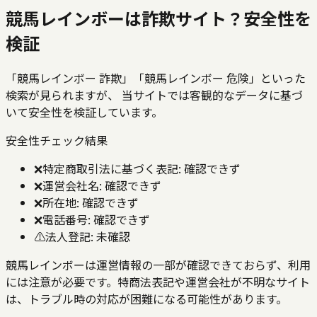
競馬レインボー
は詐欺サイト？安全性を
検証
「
競馬レインボー
詐欺」「
競馬レインボー
危険」といった
検索が見られますが、 当サイトでは客観的なデータに基づ
いて安全性を検証しています。
安全性チェック結果
❌
特定商取引法に基づく表記:
確認できず
❌
運営会社名:
確認できず
❌
所在地:
確認できず
❌
電話番号:
確認できず
⚠️
法人登記:
未確認
競馬レインボーは運営情報の一部が確認できておらず、利用
には注意が必要です。特商法表記や運営会社が不明なサイト
は、トラブル時の対応が困難になる可能性があります。