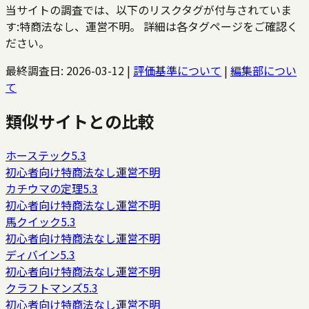
当サイトの調査では、以下のリスクタグが付与されていま
す:
特商法なし、運営不明
。 詳細は各タグページをご確認く
ださい。
最終調査日:
2026-03-12
|
評価基準について
|
編集部につい
て
類似サイトとの比較
ホーステック
5.3
初心者向け
特商法なし
運営不明
カチウマの定理
5.3
初心者向け
特商法なし
運営不明
馬クイック
5.3
初心者向け
特商法なし
運営不明
ディバイン
5.3
初心者向け
特商法なし
運営不明
クラフトマンズ
5.3
初心者向け
特商法なし
運営不明