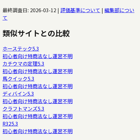
最終調査日:
2026-03-12
|
評価基準について
|
編集部につい
て
類似サイトとの比較
ホーステック
5.3
初心者向け
特商法なし
運営不明
カチウマの定理
5.3
初心者向け
特商法なし
運営不明
馬クイック
5.3
初心者向け
特商法なし
運営不明
ディバイン
5.3
初心者向け
特商法なし
運営不明
クラフトマンズ
5.3
初心者向け
特商法なし
運営不明
R32
5.3
初心者向け
特商法なし
運営不明