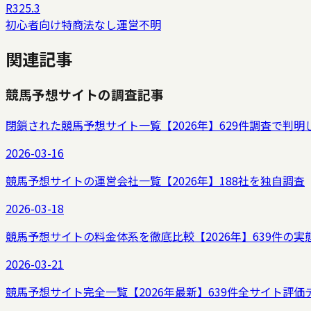
R32
5.3
初心者向け
特商法なし
運営不明
関連記事
競馬予想サイトの調査記事
閉鎖された競馬予想サイト一覧【2026年】629件調査で判
2026-03-16
競馬予想サイトの運営会社一覧【2026年】188社を独自調査
2026-03-18
競馬予想サイトの料金体系を徹底比較【2026年】639件の実
2026-03-21
競馬予想サイト完全一覧【2026年最新】639件全サイト評価