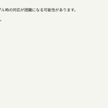
ブル時の対応が困難になる可能性があります。
。