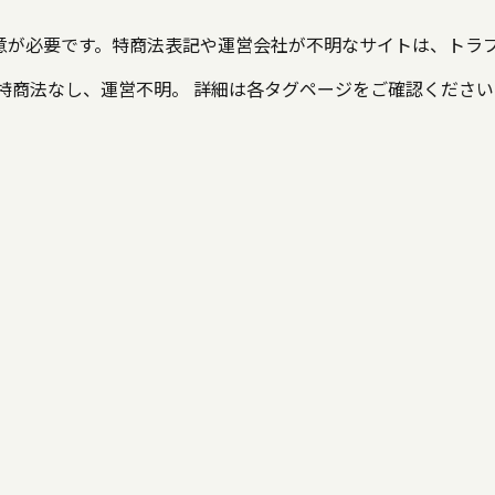
意が必要です。特商法表記や運営会社が不明なサイトは、トラ
特商法なし、運営不明
。 詳細は各タグページをご確認ください