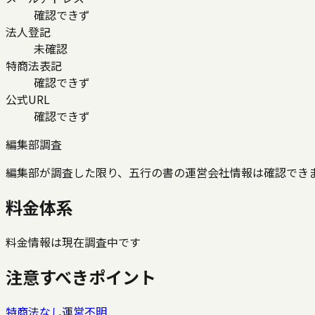
確認できず
法人登記
未確認
特商法表記
確認できず
公式URL
確認できず
編集部調査
編集部が調査した限り、
五行の書
の運営会社情報は確認でき
料金体系
料金情報は現在調査中です
注意すべきポイント
特商法なし
運営不明