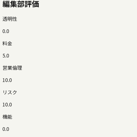
編集部評価
透明性
0.0
料金
5.0
営業倫理
10.0
リスク
10.0
機能
0.0