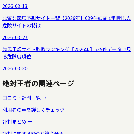
2026-03-13
悪質な競馬予想サイト一覧【2026年】639件調査で判明した
危険サイトの特徴
2026-03-27
競馬予想サイト詐欺ランキング【2026年】639件データで見
る危険度順位
2026-03-30
絶対王者
の関連ページ
口コミ・評判一覧 →
利用者の声を詳しくチェック
評判まとめ →
評判に関するFAQと総合分析