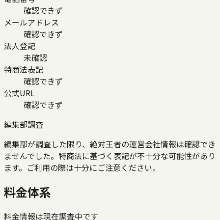
確認できず
メールアドレス
確認できず
法人登記
未確認
特商法表記
確認できず
公式URL
確認できず
編集部調査
編集部が調査した限り、
絶対王者
の運営会社情報は確認でき
ませんでした。特商法に基づく表記が不十分な可能性があり
ます。ご利用の際は十分にご注意ください。
料金体系
料金情報は現在調査中です