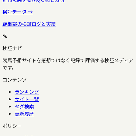
検証データ →
編集部の検証ログと実績
🏇
検証ナビ
競馬予想サイトを感想ではなく記録で評価する検証メディア
です。
コンテンツ
ランキング
サイト一覧
タグ検索
更新履歴
ポリシー