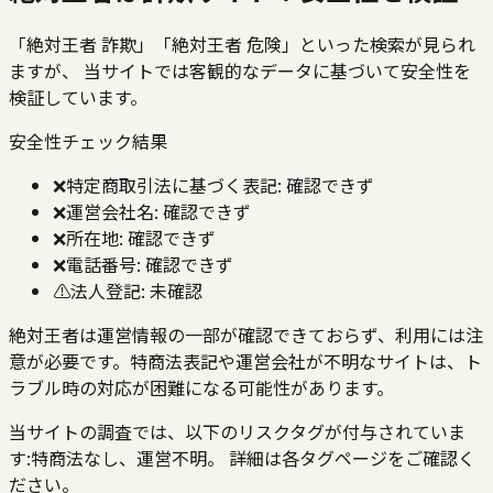
「
絶対王者
詐欺」「
絶対王者
危険」といった検索が見られ
ますが、 当サイトでは客観的なデータに基づいて安全性を
検証しています。
安全性チェック結果
❌
特定商取引法に基づく表記:
確認できず
❌
運営会社名:
確認できず
❌
所在地:
確認できず
❌
電話番号:
確認できず
⚠️
法人登記:
未確認
絶対王者は運営情報の一部が確認できておらず、利用には注
意が必要です。特商法表記や運営会社が不明なサイトは、ト
ラブル時の対応が困難になる可能性があります。
当サイトの調査では、以下のリスクタグが付与されていま
す:
特商法なし、運営不明
。 詳細は各タグページをご確認く
ださい。