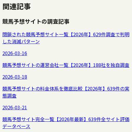
関連記事
競馬予想サイトの調査記事
閉鎖された競馬予想サイト一覧【2026年】629件調査で判明
した消滅パターン
2026-03-16
競馬予想サイトの運営会社一覧【2026年】188社を独自調査
2026-03-18
競馬予想サイトの料金体系を徹底比較【2026年】639件の実
態調査
2026-03-21
競馬予想サイト完全一覧【2026年最新】639件全サイト評価
データベース