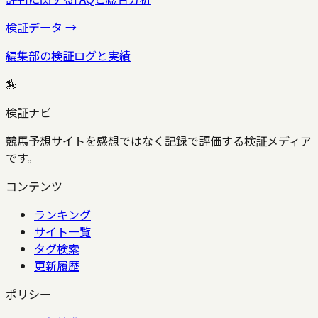
検証データ →
編集部の検証ログと実績
🏇
検証ナビ
競馬予想サイトを感想ではなく記録で評価する検証メディア
です。
コンテンツ
ランキング
サイト一覧
タグ検索
更新履歴
ポリシー