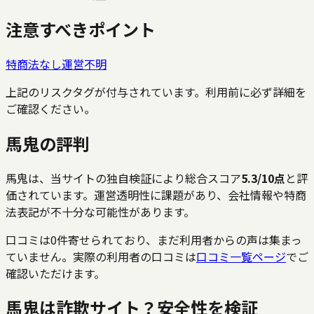
注意すべきポイント
特商法なし
運営不明
上記のリスクタグが付与されています。利用前に必ず詳細を
ご確認ください。
馬鬼
の評判
馬鬼
は、当サイトの独自検証により総合スコア
5.3/10点
と評
価されています。
運営透明性に課題があり、会社情報や特商
法表記が不十分な可能性があります。
口コミは
0
件寄せられており、
まだ利用者からの声は集まっ
ていません。
実際の利用者の口コミは
口コミ一覧ページ
でご
確認いただけます。
馬鬼
は詐欺サイト？安全性を検証