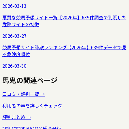
2026-03-13
悪質な競馬予想サイト一覧【2026年】639件調査で判明した
危険サイトの特徴
2026-03-27
競馬予想サイト詐欺ランキング【2026年】639件データで見
る危険度順位
2026-03-30
馬鬼
の関連ページ
口コミ・評判一覧 →
利用者の声を詳しくチェック
評判まとめ →
評判に関するFAQと総合分析