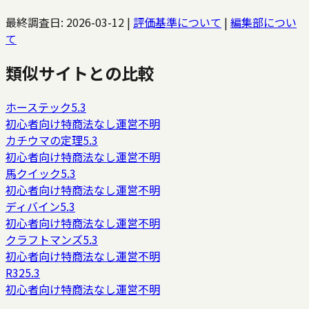
最終調査日:
2026-03-12
|
評価基準について
|
編集部につい
て
類似サイトとの比較
ホーステック
5.3
初心者向け
特商法なし
運営不明
カチウマの定理
5.3
初心者向け
特商法なし
運営不明
馬クイック
5.3
初心者向け
特商法なし
運営不明
ディバイン
5.3
初心者向け
特商法なし
運営不明
クラフトマンズ
5.3
初心者向け
特商法なし
運営不明
R32
5.3
初心者向け
特商法なし
運営不明