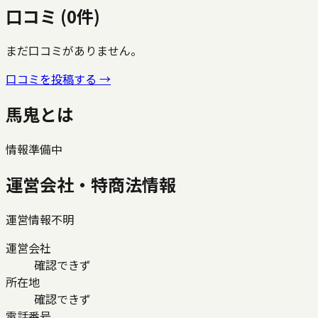
口コミ (
0
件)
まだ口コミがありません。
口コミを投稿する →
馬鬼
とは
情報準備中
運営会社・特商法情報
運営情報不明
運営会社
確認できず
所在地
確認できず
電話番号