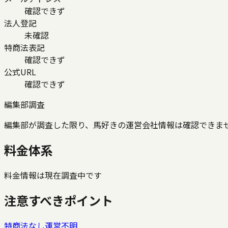
確認できず
法人登記
未確認
特商法表記
確認できず
公式URL
確認できず
編集部調査
編集部が調査した限り、
馬好き
の運営会社情報は確認できま
料金体系
料金情報は現在調査中です
注意すべきポイント
特商法なし
運営不明