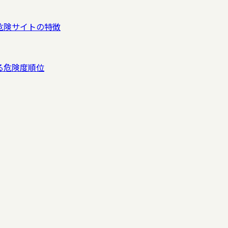
た危険サイトの特徴
る危険度順位