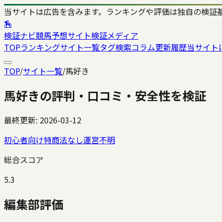
当サイトは広告を含みます。ランキングや評価は独自の検証
🏇
検証ナビ
競馬予想サイト検証メディア
TOP
ランキング
サイト一覧
タグ検索
コラム
更新履歴
当サイト
TOP
/
サイト一覧
/
馬好き
馬好き
の評判・口コミ・安全性を検証
最終更新:
2026-03-12
初心者向け
特商法なし
運営不明
総合スコア
5.3
編集部評価