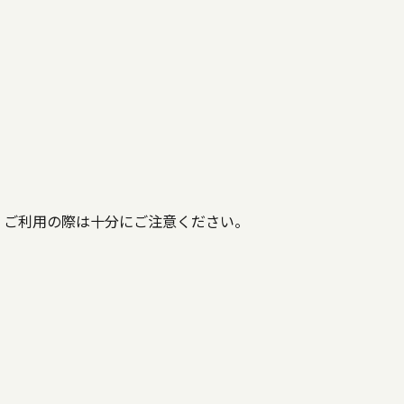
。ご利用の際は十分にご注意ください。