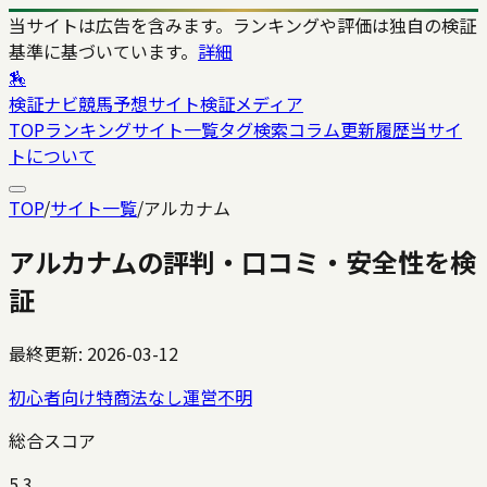
当サイトは広告を含みます。ランキングや評価は独自の検証
基準に基づいています。
詳細
🏇
検証ナビ
競馬予想サイト検証メディア
TOP
ランキング
サイト一覧
タグ検索
コラム
更新履歴
当サイ
トについて
TOP
/
サイト一覧
/
アルカナム
アルカナム
の評判・口コミ・安全性を検
証
最終更新:
2026-03-12
初心者向け
特商法なし
運営不明
総合スコア
5.3