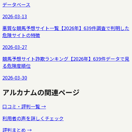
データベース
2026-03-13
悪質な競馬予想サイト一覧【2026年】639件調査で判明した
危険サイトの特徴
2026-03-27
競馬予想サイト詐欺ランキング【2026年】639件データで見
る危険度順位
2026-03-30
アルカナム
の関連ページ
口コミ・評判一覧 →
利用者の声を詳しくチェック
評判まとめ →