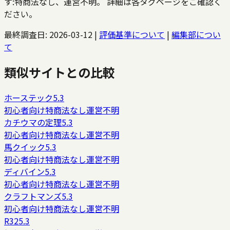
す:
特商法なし、運営不明
。 詳細は各タグページをご確認く
ださい。
最終調査日:
2026-03-12
|
評価基準について
|
編集部につい
て
類似サイトとの比較
ホーステック
5.3
初心者向け
特商法なし
運営不明
カチウマの定理
5.3
初心者向け
特商法なし
運営不明
馬クイック
5.3
初心者向け
特商法なし
運営不明
ディバイン
5.3
初心者向け
特商法なし
運営不明
クラフトマンズ
5.3
初心者向け
特商法なし
運営不明
R32
5.3