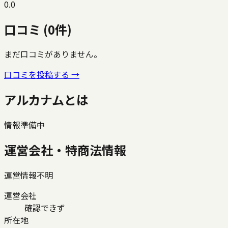
0.0
口コミ (
0
件)
まだ口コミがありません。
口コミを投稿する →
アルカナム
とは
情報準備中
運営会社・特商法情報
運営情報不明
運営会社
確認できず
所在地