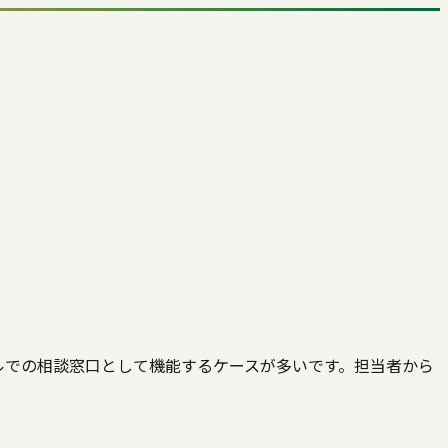
ルでの相談窓口として機能するケースが多いです。担当者から