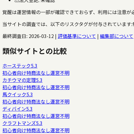
⚠️
法人登記:
未確認
覚醒は運営情報の一部が確認できておらず、利用には注意が
当サイトの調査では、以下のリスクタグが付与されています:
最終調査日:
2026-03-12
|
評価基準について
|
編集部について
類似サイトとの比較
ホーステック
5.3
初心者向け
特商法なし
運営不明
カチウマの定理
5.3
初心者向け
特商法なし
運営不明
馬クイック
5.3
初心者向け
特商法なし
運営不明
ディバイン
5.3
初心者向け
特商法なし
運営不明
クラフトマンズ
5.3
初心者向け
特商法なし
運営不明