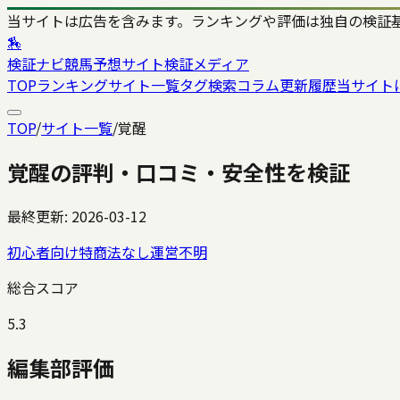
当サイトは広告を含みます。ランキングや評価は独自の検証
🏇
検証ナビ
競馬予想サイト検証メディア
TOP
ランキング
サイト一覧
タグ検索
コラム
更新履歴
当サイト
TOP
/
サイト一覧
/
覚醒
覚醒
の評判・口コミ・安全性を検証
最終更新:
2026-03-12
初心者向け
特商法なし
運営不明
総合スコア
5.3
編集部評価