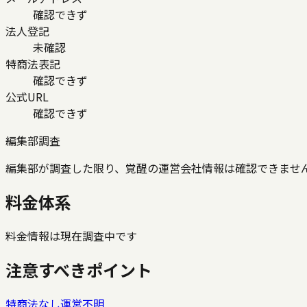
確認できず
法人登記
未確認
特商法表記
確認できず
公式URL
確認できず
編集部調査
編集部が調査した限り、
覚醒
の運営会社情報は確認できませ
料金体系
料金情報は現在調査中です
注意すべきポイント
特商法なし
運営不明