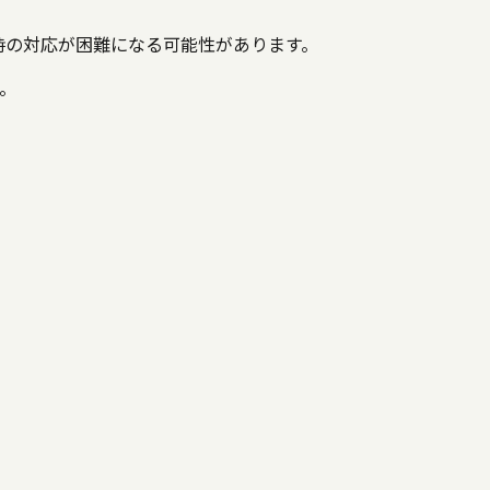
時の対応が困難になる可能性があります。
。