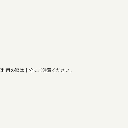
ご利用の際は十分にご注意ください。