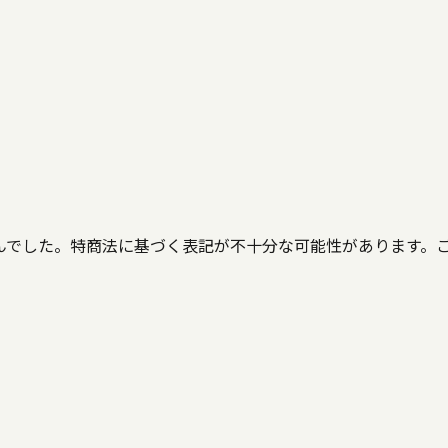
んでした。特商法に基づく表記が不十分な可能性があります。