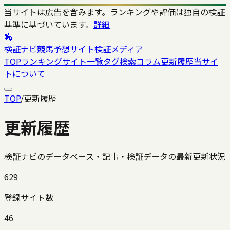
当サイトは広告を含みます。ランキングや評価は独自の検証
基準に基づいています。
詳細
🏇
検証ナビ
競馬予想サイト検証メディア
TOP
ランキング
サイト一覧
タグ検索
コラム
更新履歴
当サイ
トについて
TOP
/
更新履歴
更新履歴
検証ナビのデータベース・記事・検証データの最新更新状況
629
登録サイト数
46