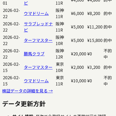
01
ビ
11R
2026-02-
阪神
ウマドリーム
¥
6,000
¥
8,200
的中
22
11R
2026-02-
サラブレッドナ
阪神
¥
5,000
¥
11,200
的中
22
ビ
11R
2026-02-
阪神
ターフマスター
¥
5,000
¥
15,800
的中
22
10R
2026-02-
阪神
不的
勝馬クラブ
¥
20,000
¥
0
22
12R
中
2026-02-
東京
ターフマスター
¥
2,000
¥
3,200
的中
15
10R
2026-02-
東京
不的
ウマドリーム
¥
10,000
¥
0
15
11R
中
検証データの詳細を見る →
データ更新方針