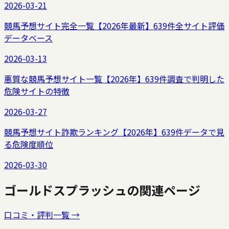
2026-03-21
競馬予想サイト完全一覧【2026年最新】639件全サイト評価
データベース
2026-03-13
悪質な競馬予想サイト一覧【2026年】639件調査で判明した
危険サイトの特徴
2026-03-27
競馬予想サイト詐欺ランキング【2026年】639件データで見
る危険度順位
2026-03-30
ゴールドスプラッシュ
の関連ページ
口コミ・評判一覧 →