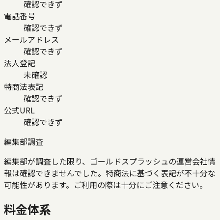
確認できず
電話番号
確認できず
メールアドレス
確認できず
法人登記
未確認
特商法表記
確認できず
公式URL
確認できず
編集部調査
編集部が調査した限り、
ゴールドスプラッシュ
の運営会社情
報は確認できませんでした。特商法に基づく表記が不十分な
可能性があります。ご利用の際は十分にご注意ください。
料金体系