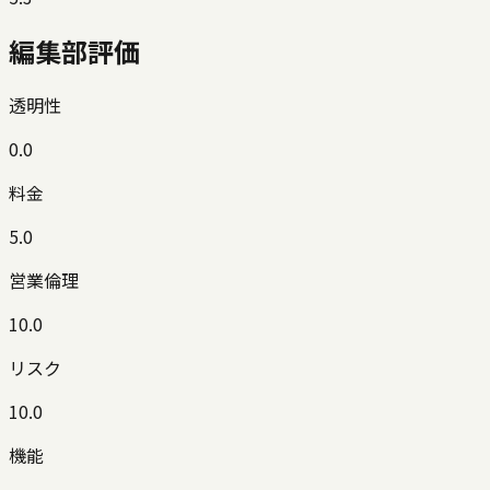
編集部評価
透明性
0.0
料金
5.0
営業倫理
10.0
リスク
10.0
機能