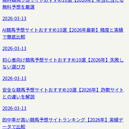
無料予想を厳選
2026-03-13
AI競馬予想サイトおすすめ10選【2026年最新】精度と実績
で徹底比較
2026-03-13
初心者向け競馬予想サイトおすすめ10選【2026年】失敗し
ない選び方
2026-03-13
安全な競馬予想サイトおすすめ10選【2026年】詐欺サイト
との違いを解説
2026-03-13
的中率が高い競馬予想サイトランキング【2026年】実績デ
ータで比較