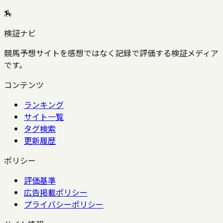
🏇
検証ナビ
競馬予想サイトを感想ではなく記録で評価する検証メディア
です。
コンテンツ
ランキング
サイト一覧
タグ検索
更新履歴
ポリシー
評価基準
広告掲載ポリシー
プライバシーポリシー