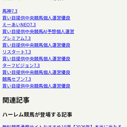
馬神
7.3
買い目提供
中央競馬
個人運営
優良
えーあいNEO
7.3
買い目提供
中央競馬
AI予想
個人運営
プレミアム
7.3
買い目提供
中央競馬
個人運営
優良
リスタート
7.3
買い目提供
中央競馬
個人運営
優良
ターフビジョン
7.3
買い目提供
中央競馬
個人運営
優良
競馬セブン
7.3
買い目提供
中央競馬
個人運営
優良
関連記事
ハーレム競馬
が登場する記事
無料競馬予想サイトおすすめ10選【2026年】本当に当たる