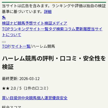
当サイトは広告を含みます。ランキングや評価は独自の検証
基準に基づいています。
詳細
🏇
検証ナビ
競馬予想サイト検証メディア
TOP
ランキング
サイト一覧
タグ検索
コラム
更新履歴
当サイ
トについて
TOP
/
サイト一覧
/
ハーレム競馬
ハーレム競馬
の評判・口コミ・安全性を
検証
最終更新:
2026-03-12
★★
2.0
/ 5（
1
件の口コミ）
買い目提供
中央競馬
個人運営
優良
安全
総合スコア