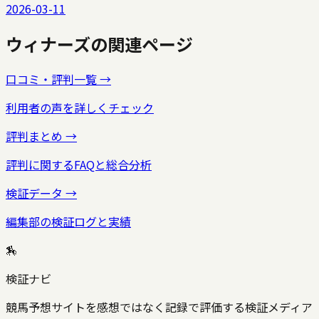
2026-03-11
ウィナーズ
の関連ページ
口コミ・評判一覧 →
利用者の声を詳しくチェック
評判まとめ →
評判に関するFAQと総合分析
検証データ →
編集部の検証ログと実績
🏇
検証ナビ
競馬予想サイトを感想ではなく記録で評価する検証メディア