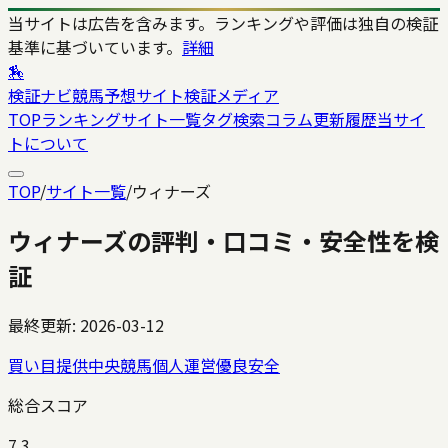
当サイトは広告を含みます。ランキングや評価は独自の検証
基準に基づいています。
詳細
🏇
検証ナビ
競馬予想サイト検証メディア
TOP
ランキング
サイト一覧
タグ検索
コラム
更新履歴
当サイ
トについて
TOP
/
サイト一覧
/
ウィナーズ
ウィナーズ
の評判・口コミ・安全性を検
証
最終更新:
2026-03-12
買い目提供
中央競馬
個人運営
優良
安全
総合スコア
7.3