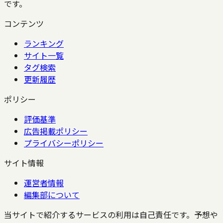
です。
コンテンツ
ランキング
サイト一覧
タグ検索
更新履歴
ポリシー
評価基準
広告掲載ポリシー
プライバシーポリシー
サイト情報
運営者情報
編集部について
当サイトで紹介するサービスの利用は自己責任です。予想や