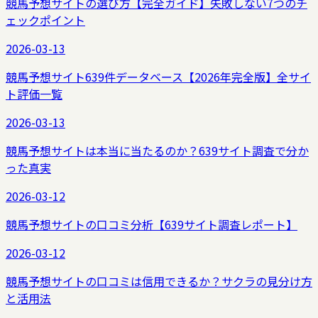
競馬予想サイトの選び方【完全ガイド】失敗しない7つのチ
ェックポイント
2026-03-13
競馬予想サイト639件データベース【2026年完全版】全サイ
ト評価一覧
2026-03-13
競馬予想サイトは本当に当たるのか？639サイト調査で分か
った真実
2026-03-12
競馬予想サイトの口コミ分析【639サイト調査レポート】
2026-03-12
競馬予想サイトの口コミは信用できるか？サクラの見分け方
と活用法