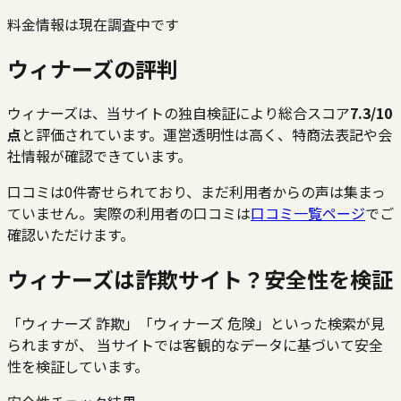
料金情報は現在調査中です
ウィナーズ
の評判
ウィナーズ
は、当サイトの独自検証により総合スコア
7.3/10
点
と評価されています。
運営透明性は高く、特商法表記や会
社情報が確認できています。
口コミは
0
件寄せられており、
まだ利用者からの声は集まっ
ていません。
実際の利用者の口コミは
口コミ一覧ページ
でご
確認いただけます。
ウィナーズ
は詐欺サイト？安全性を検証
「
ウィナーズ
詐欺」「
ウィナーズ
危険」といった検索が見
られますが、 当サイトでは客観的なデータに基づいて安全
性を検証しています。