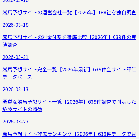
競馬予想サイトの運営会社一覧【2026年】188社を独自調査
2026-03-18
競馬予想サイトの料金体系を徹底比較【2026年】639件の実
態調査
2026-03-21
競馬予想サイト完全一覧【2026年最新】639件全サイト評価
データベース
2026-03-13
悪質な競馬予想サイト一覧【2026年】639件調査で判明した
危険サイトの特徴
2026-03-27
競馬予想サイト詐欺ランキング【2026年】639件データで見