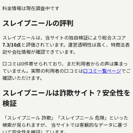
料金情報は現在調査中です
スレイプニール
の評判
スレイプニール
は、当サイトの独自検証により総合スコア
7.3/10点
と評価されています。
運営透明性は高く、特商法表
記や会社情報が確認できています。
口コミは
0
件寄せられており、
まだ利用者からの声は集まっ
ていません。
実際の利用者の口コミは
口コミ一覧ページ
でご
確認いただけます。
スレイプニール
は詐欺サイト？安全性を
検証
「
スレイプニール
詐欺」「
スレイプニール
危険」といった
検索が見られますが、 当サイトでは客観的なデータに基づ
いて安全性を検証しています。