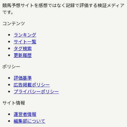
競馬予想サイトを感想ではなく記録で評価する検証メディア
です。
コンテンツ
ランキング
サイト一覧
タグ検索
更新履歴
ポリシー
評価基準
広告掲載ポリシー
プライバシーポリシー
サイト情報
運営者情報
編集部について