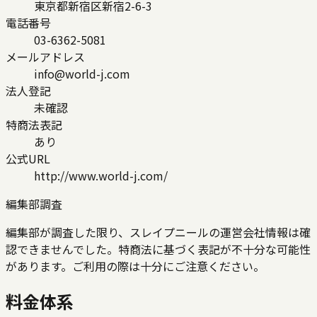
東京都新宿区新宿2-6-3
電話番号
03-6362-5081
メールアドレス
info@world-j.com
法人登記
未確認
特商法表記
あり
公式URL
http://www.world-j.com/
編集部調査
編集部が調査した限り、
スレイプニール
の運営会社情報は確
認できませんでした。特商法に基づく表記が不十分な可能性
があります。ご利用の際は十分にご注意ください。
料金体系