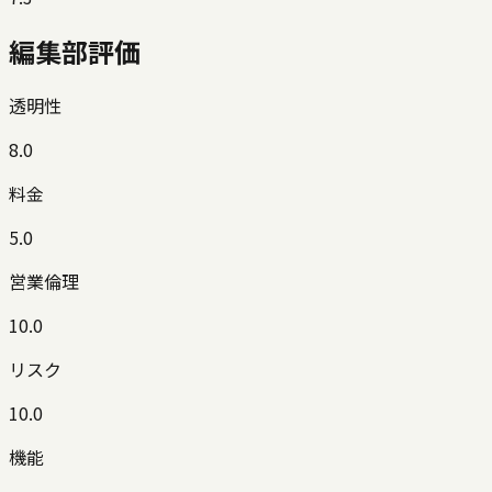
編集部評価
透明性
8.0
料金
5.0
営業倫理
10.0
リスク
10.0
機能