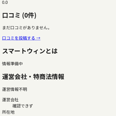
0.0
口コミ (
0
件)
まだ口コミがありません。
口コミを投稿する →
スマートウィン
とは
情報準備中
運営会社・特商法情報
運営情報不明
運営会社
確認できず
所在地