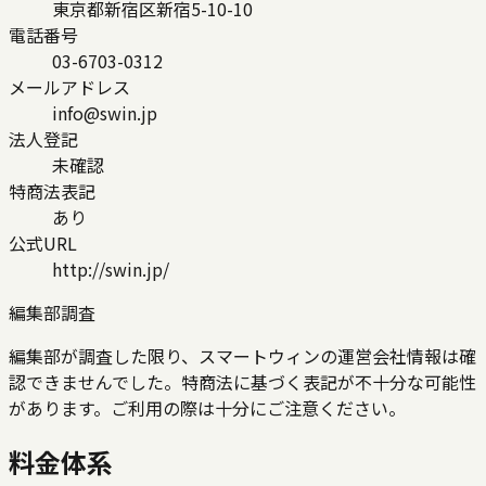
東京都新宿区新宿5-10-10
電話番号
03-6703-0312
メールアドレス
info@swin.jp
法人登記
未確認
特商法表記
あり
公式URL
http://swin.jp/
編集部調査
編集部が調査した限り、
スマートウィン
の運営会社情報は確
認できませんでした。特商法に基づく表記が不十分な可能性
があります。ご利用の際は十分にご注意ください。
料金体系