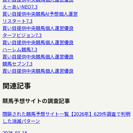
えーあいNEO
7.3
買い目提供
中央競馬
AI予想
個人運営
リスタート
7.3
買い目提供
中央競馬
個人運営
優良
ターフビジョン
7.3
買い目提供
中央競馬
個人運営
優良
ハーレム競馬
7.3
買い目提供
中央競馬
個人運営
優良
競馬セブン
7.3
買い目提供
中央競馬
個人運営
優良
関連記事
競馬予想サイトの調査記事
閉鎖された競馬予想サイト一覧【2026年】629件調査で判明
した消滅パターン
2026-03-16