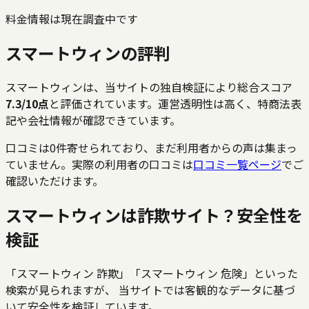
料金情報は現在調査中です
スマートウィン
の評判
スマートウィン
は、当サイトの独自検証により総合スコア
7.3/10点
と評価されています。
運営透明性は高く、特商法表
記や会社情報が確認できています。
口コミは
0
件寄せられており、
まだ利用者からの声は集まっ
ていません。
実際の利用者の口コミは
口コミ一覧ページ
でご
確認いただけます。
スマートウィン
は詐欺サイト？安全性を
検証
「
スマートウィン
詐欺」「
スマートウィン
危険」といった
検索が見られますが、 当サイトでは客観的なデータに基づ
いて安全性を検証しています。