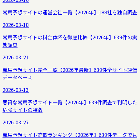
競馬予想サイトの運営会社一覧【2026年】188社を独自調査
2026-03-18
競馬予想サイトの料金体系を徹底比較【2026年】639件の実
態調査
2026-03-21
競馬予想サイト完全一覧【2026年最新】639件全サイト評価
データベース
2026-03-13
悪質な競馬予想サイト一覧【2026年】639件調査で判明した
危険サイトの特徴
2026-03-27
競馬予想サイト詐欺ランキング【2026年】639件データで見