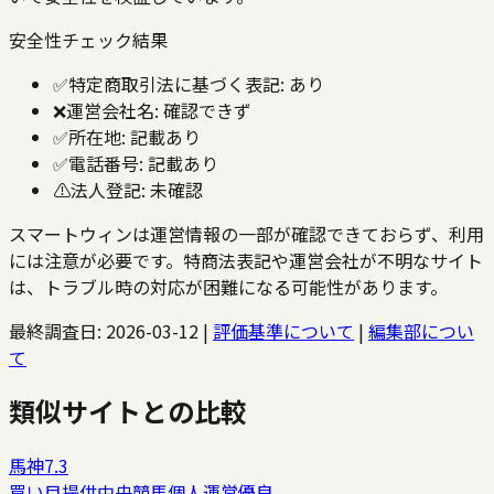
安全性チェック結果
✅
特定商取引法に基づく表記:
あり
❌
運営会社名:
確認できず
✅
所在地:
記載あり
✅
電話番号:
記載あり
⚠️
法人登記:
未確認
スマートウィンは運営情報の一部が確認できておらず、利用
には注意が必要です。特商法表記や運営会社が不明なサイト
は、トラブル時の対応が困難になる可能性があります。
最終調査日:
2026-03-12
|
評価基準について
|
編集部につい
て
類似サイトとの比較
馬神
7.3
買い目提供
中央競馬
個人運営
優良