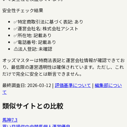
安全性チェック結果
✅
特定商取引法に基づく表記:
あり
✅
運営会社名:
株式会社アシスト
✅
所在地:
記載あり
✅
電話番号:
記載あり
⚠️
法人登記:
未確認
オッズマスターは特商法表記と運営会社情報が確認できてお
り、最低限の運営透明性は確保されています。ただし、これ
だけで完全に安全とは断言できません。
最終調査日:
2026-03-12
|
評価基準について
|
編集部につい
て
類似サイトとの比較
馬神
7.3
買い目提供
中央競馬
個人運営
優良