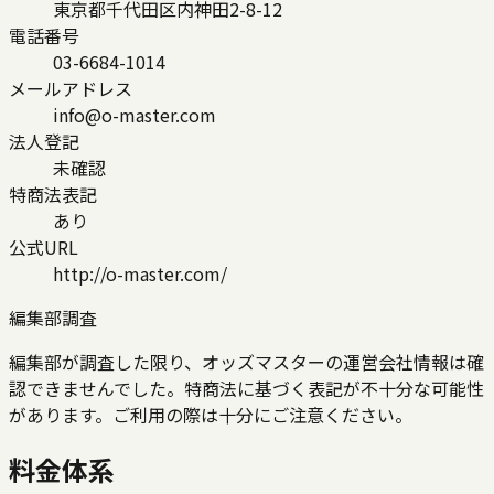
東京都千代田区内神田2-8-12
電話番号
03-6684-1014
メールアドレス
info@o-master.com
法人登記
未確認
特商法表記
あり
公式URL
http://o-master.com/
編集部調査
編集部が調査した限り、
オッズマスター
の運営会社情報は確
認できませんでした。特商法に基づく表記が不十分な可能性
があります。ご利用の際は十分にご注意ください。
料金体系