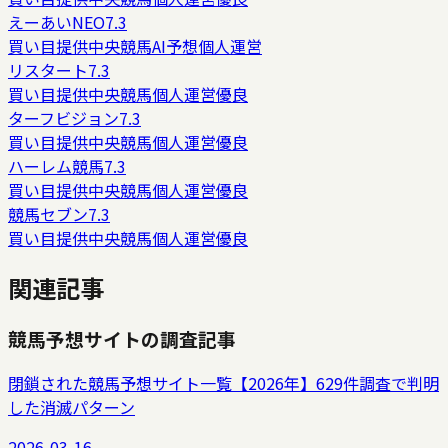
えーあいNEO
7.3
買い目提供
中央競馬
AI予想
個人運営
リスタート
7.3
買い目提供
中央競馬
個人運営
優良
ターフビジョン
7.3
買い目提供
中央競馬
個人運営
優良
ハーレム競馬
7.3
買い目提供
中央競馬
個人運営
優良
競馬セブン
7.3
買い目提供
中央競馬
個人運営
優良
関連記事
競馬予想サイトの調査記事
閉鎖された競馬予想サイト一覧【2026年】629件調査で判明
した消滅パターン
2026-03-16