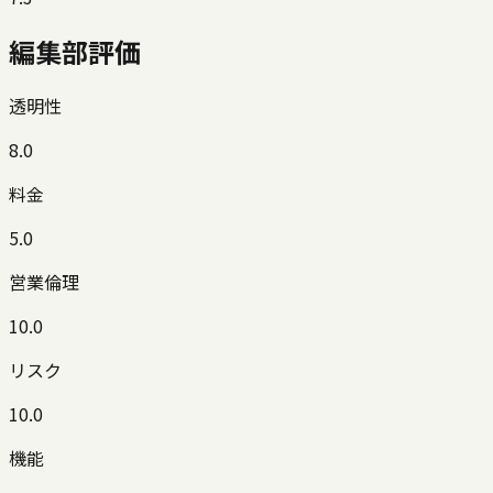
編集部評価
透明性
8.0
料金
5.0
営業倫理
10.0
リスク
10.0
機能