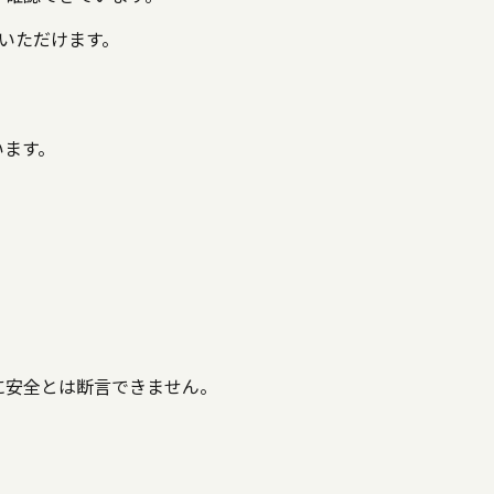
いただけます。
います。
に安全とは断言できません。