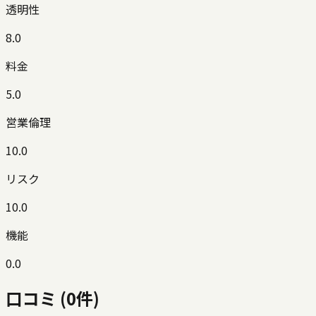
透明性
8.0
料金
5.0
営業倫理
10.0
リスク
10.0
機能
0.0
口コミ (
0
件)