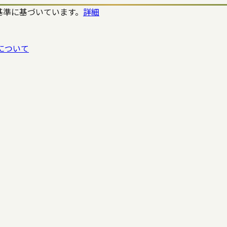
基準に基づいています。
詳細
について