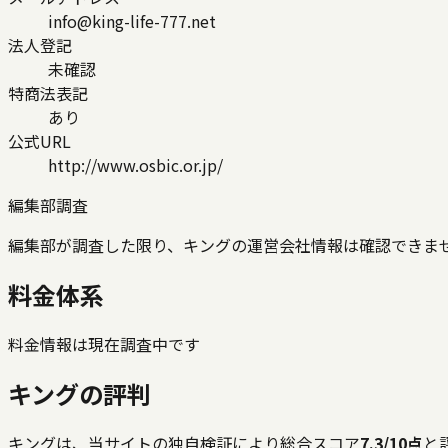
info@king-life-777.net
法人登記
未確認
特商法表記
あり
公式URL
http://www.osbic.or.jp/
編集部調査
編集部が調査した限り、
キング
の運営会社情報は確認できま
料金体系
料金情報は現在調査中です
キング
の評判
キング
は、当サイトの独自検証により総合スコア
7.3/10点
と