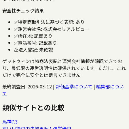
安全性チェック結果
✅
特定商取引法に基づく表記:
あり
✅
運営会社名:
株式会社リアルビュー
✅
所在地:
記載あり
✅
電話番号:
記載あり
⚠️
法人登記:
未確認
ゲットウィンは特商法表記と運営会社情報が確認できてお
り、最低限の運営透明性は確保されています。ただし、これ
だけで完全に安全とは断言できません。
最終調査日:
2026-03-12
|
評価基準について
|
編集部につい
て
類似サイトとの比較
馬神
7.3
買い目提供
中央競馬
個人運営
優良