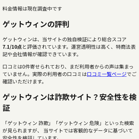
料金情報は現在調査中です
ゲットウィン
の評判
ゲットウィン
は、当サイトの独自検証により総合スコア
7.1/10点
と評価されています。
運営透明性は高く、特商法表
記や会社情報が確認できています。
口コミは
0
件寄せられており、
まだ利用者からの声は集まっ
ていません。
実際の利用者の口コミは
口コミ一覧ページ
でご
確認いただけます。
ゲットウィン
は詐欺サイト？安全性を検
証
「
ゲットウィン
詐欺」「
ゲットウィン
危険」といった検索
が見られますが、 当サイトでは客観的なデータに基づいて
安全性を検証しています。