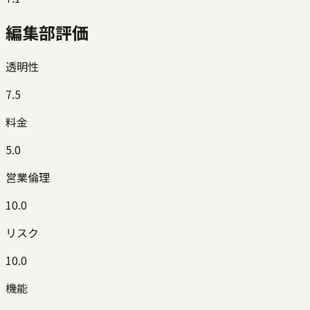
編集部評価
透明性
7.5
料金
5.0
営業倫理
10.0
リスク
10.0
機能