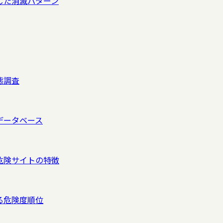
明した消滅パターン
態調査
データベース
た危険サイトの特徴
る危険度順位