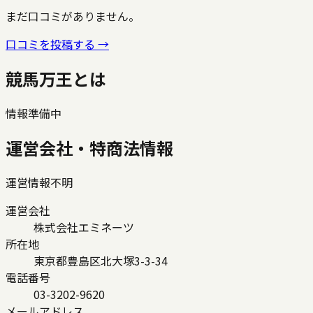
まだ口コミがありません。
口コミを投稿する →
競馬万王
とは
情報準備中
運営会社・特商法情報
運営情報不明
運営会社
株式会社エミネーツ
所在地
東京都豊島区北大塚3-3-34
電話番号
03-3202-9620
メールアドレス