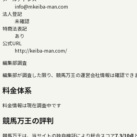
info@mkeiba-man.com
法人登記
未確認
特商法表記
あり
公式URL
http://keiba-man.com/
編集部調査
編集部が調査した限り、
競馬万王
の運営会社情報は確認でき
料金体系
料金情報は現在調査中です
競馬万王
の評判
競馬万王
は、当サイトの独自検証により総合スコア
7.3/10点