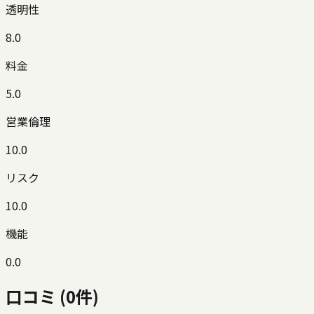
透明性
8.0
料金
5.0
営業倫理
10.0
リスク
10.0
機能
0.0
口コミ (
0
件)