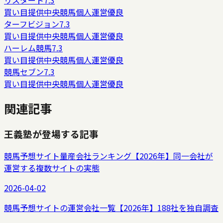
リスタート
7.3
買い目提供
中央競馬
個人運営
優良
ターフビジョン
7.3
買い目提供
中央競馬
個人運営
優良
ハーレム競馬
7.3
買い目提供
中央競馬
個人運営
優良
競馬セブン
7.3
買い目提供
中央競馬
個人運営
優良
関連記事
王義塾
が登場する記事
競馬予想サイト量産会社ランキング【2026年】同一会社が
運営する複数サイトの実態
2026-04-02
競馬予想サイトの運営会社一覧【2026年】188社を独自調査