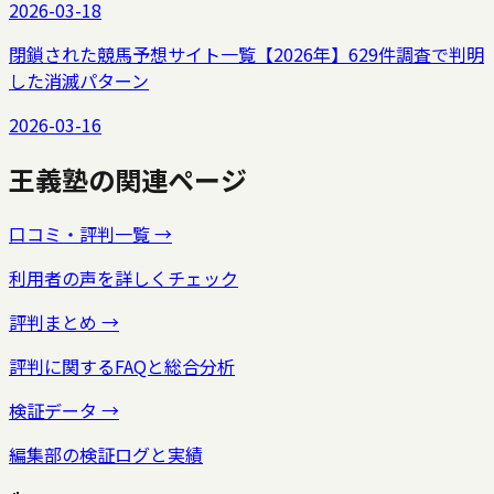
2026-03-18
閉鎖された競馬予想サイト一覧【2026年】629件調査で判明
した消滅パターン
2026-03-16
王義塾
の関連ページ
口コミ・評判一覧 →
利用者の声を詳しくチェック
評判まとめ →
評判に関するFAQと総合分析
検証データ →
編集部の検証ログと実績