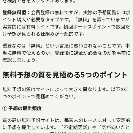
を検討できるメリットがあります。
登録無料型
：会員登録は無料ですが、実際の予想閲覧にはポ
イント購入が必要なタイプです。「無料」を謳っていますが
実質的には有料サイトです。初回ボーナスポイントで数回だ
け予想が見られる仕組みが一般的です。
重要なのは「無料」という言葉に惑わされないことです。本
当に無料で使えるのか、登録後に課金が必要なのかを事前に
確認しましょう。
無料予想の質を見極める5つのポイント
無料予想の質はサイトによって大きく異なります。以下の5
つのポイントで見極めてください。
① 予想の提供頻度
質の高い無料予想サイトは、毎週末のレースに対して安定的
に予想を提供しています。「不定期更新」や「気が向いたと