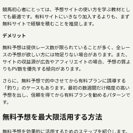
競馬初心者にとっては、予想サイトの使い方を学ぶ教材とし
ても最適です。有料サイトにいきなり加入するよりも、まず
無料サイトで経験を積むことを推奨します。
デメリット
無料予想は提供レース数が限られていることが多く、全レー
スの予想が欲しい方には物足りない場合があります。また、
サイトの収益源が広告やアフィリエイトの場合、予想の質よ
りもPV数を優先する傾向があります。
さらに、無料予想で的中させてから有料プランに誘導する
「釣り」のケースもあります。最初の数週間だけ精度の高い
予想を出し、信頼を得てから有料プランを勧めるパターンで
す。
無料予想を最大限活用する方法
無料予想を効果的に活用するためのステップを紹介します。