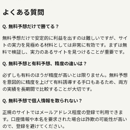
よくある質問
Q. 無料予想だけで勝てる？
無料予想だけで安定的に利益を出すのは難しいですが、サイ
トの実力を見極める材料としては非常に有効です。まずは無
料で検証し、実力のあるサイトを見つけることが重要です。
Q. 無料予想と有料予想、精度の違いは？
必ずしも有料のほうが精度が高いとは限りません。無料予想
を意図的に精度を上げて有料誘導する手口もあるため、両方
の実績を長期間で比較することが大切です。
Q. 無料予想で個人情報を取られない？
正規のサイトではメールアドレス程度の登録で利用できま
す。口座情報や本名を要求された場合は詐欺の可能性が高い
ので、登録を避けてください。