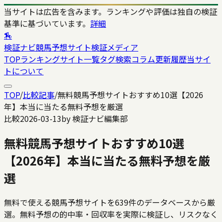
当サイトは広告を含みます。ランキングや評価は独自の検証
基準に基づいています。
詳細
🏇
検証ナビ
競馬予想サイト検証メディア
TOP
ランキング
サイト一覧
タグ検索
コラム
更新履歴
当サイ
トについて
TOP
/
比較記事
/
無料競馬予想サイトおすすめ10選【2026
年】本当に当たる無料予想を厳選
比較
2026-03-13
by
検証ナビ編集部
無料競馬予想サイトおすすめ10選
【2026年】本当に当たる無料予想を厳
選
無料で使える競馬予想サイトを639件のデータベースから厳
選。無料予想の的中率・回収率を実際に検証し、リスクなく