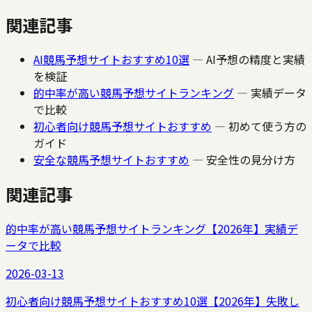
関連記事
AI競馬予想サイトおすすめ10選
— AI予想の精度と実績
を検証
的中率が高い競馬予想サイトランキング
— 実績データ
で比較
初心者向け競馬予想サイトおすすめ
— 初めて使う方の
ガイド
安全な競馬予想サイトおすすめ
— 安全性の見分け方
関連記事
的中率が高い競馬予想サイトランキング【2026年】実績デ
ータで比較
2026-03-13
初心者向け競馬予想サイトおすすめ10選【2026年】失敗し