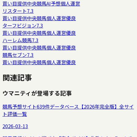
買い目提供
中央競馬
AI予想
個人運営
リスタート
7.3
買い目提供
中央競馬
個人運営
優良
ターフビジョン
7.3
買い目提供
中央競馬
個人運営
優良
ハーレム競馬
7.3
買い目提供
中央競馬
個人運営
優良
競馬セブン
7.3
買い目提供
中央競馬
個人運営
優良
関連記事
ウマニティ
が登場する記事
競馬予想サイト639件データベース【2026年完全版】全サイ
ト評価一覧
2026-03-13