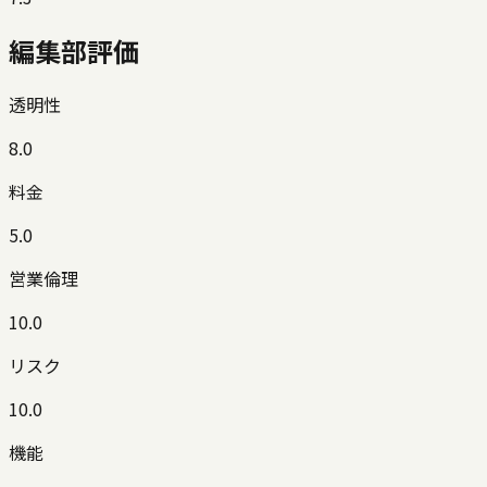
編集部評価
透明性
8.0
料金
5.0
営業倫理
10.0
リスク
10.0
機能