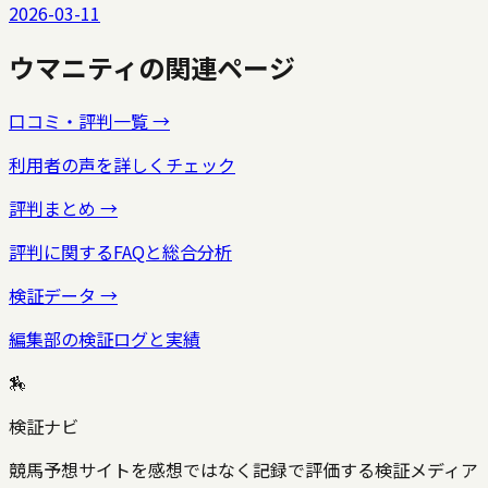
2026-03-11
ウマニティ
の関連ページ
口コミ・評判一覧 →
利用者の声を詳しくチェック
評判まとめ →
評判に関するFAQと総合分析
検証データ →
編集部の検証ログと実績
🏇
検証ナビ
競馬予想サイトを感想ではなく記録で評価する検証メディア