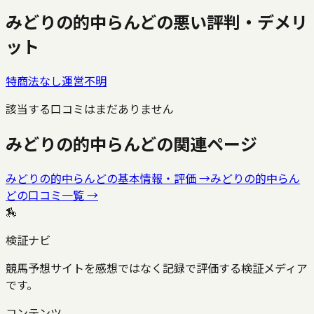
みどりの的中らんど
の悪い評判・デメリ
ット
特商法なし
運営不明
該当する口コミはまだありません
みどりの的中らんど
の関連ページ
みどりの的中らんど
の基本情報・評価 →
みどりの的中らん
ど
の口コミ一覧 →
🏇
検証ナビ
競馬予想サイトを感想ではなく記録で評価する検証メディア
です。
コンテンツ