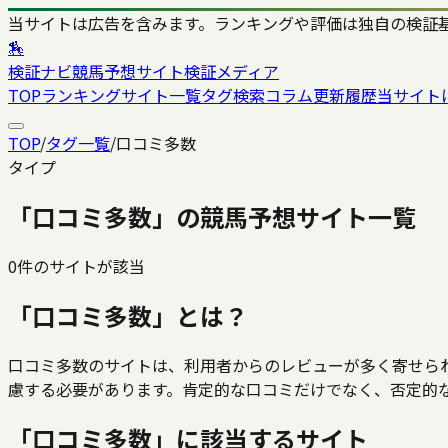
当サイトは広告を含みます。ランキングや評価は独自の検証
🏇
検証ナビ
競馬予想サイト検証メディア
TOP
ランキング
サイト一覧
タグ検索
コラム
更新履歴
当サイト
TOP
/
タグ一覧
/
口コミ多数
タイプ
「
口コミ多数
」の競馬予想サイト一覧
0
件のサイトが該当
「
口コミ多数
」とは？
口コミ多数のサイトは、利用者からのレビューが多く寄せら
慮する必要があります。肯定的な口コミだけでなく、否定的
「
口コミ多数
」に該当するサイト