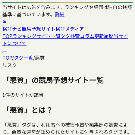
当サイトは広告を含みます。ランキングや評価は独自の検証
基準に基づいています。
詳細
🏇
検証ナビ
競馬予想サイト検証メディア
TOP
ランキング
サイト一覧
タグ検索
コラム
更新履歴
当サイ
トについて
TOP
/
タグ一覧
/
悪質
リスク
「
悪質
」の競馬予想サイト一覧
1
件のサイトが該当
「
悪質
」とは？
「悪質」タグは、利用者への被害報告や編集部の調査によ
り、悪質な運営が認められたサイトに付与されるタグです。